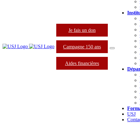
Instit
Je fais un don
Campagne 150 ans
Aides financières
Dépar
Forma
USJ
Conta