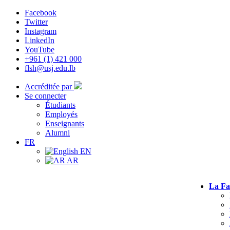
Facebook
Twitter
Instagram
LinkedIn
YouTube
+961 (1) 421 000
flsh@usj.edu.lb
Accréditée par
Se connecter
Étudiants
Employés
Enseignants
Alumni
FR
EN
AR
La Fa