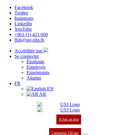
Facebook
Twitter
Instagram
LinkedIn
YouTube
+961 (1) 421 000
flsh@usj.edu.lb
Accréditée par
Se connecter
Étudiants
Employés
Enseignants
Alumni
FR
EN
AR
Je fais un don
Campagne 150 ans