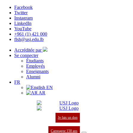
Facebook
Twitter
Instagram
LinkedIn
YouTube
+961 (1) 421 000
flsh@usj.edu.lb
Accréditée par
Se connecter
Étudiants
Employés
Enseignants
Alumni
FR
EN
AR
Je fais un don
Campagne 150 ans