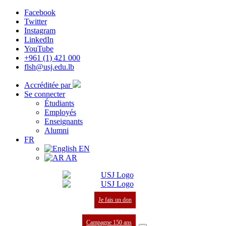
Facebook
Twitter
Instagram
LinkedIn
YouTube
+961 (1) 421 000
flsh@usj.edu.lb
Accréditée par
Se connecter
Étudiants
Employés
Enseignants
Alumni
FR
EN
AR
Je fais un don
Campagne 150 ans