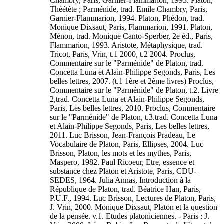
Chambry, Paris, Garnier-Flammarion, 1993. Platon,
Théétète ; Parménide, trad. Emile Chambry, Paris,
Garnier-Flammarion, 1994. Platon, Phédon, trad.
Monique Dixsaut, Paris, Flammarion, 1991. Platon,
Ménon, trad. Monique Canto-Sperber, 2e éd., Paris,
Flammarion, 1993. Aristote, Métaphysique, trad.
Tricot, Paris, Vrin, t.1 2000, t.2 2004. Proclus,
Commentaire sur le "Parménide" de Platon, trad.
Concetta Luna et Alain-Philippe Segonds, Paris, Les
belles lettres, 2007. (t.1 1ère et 2ème livres) Proclus,
Commentaire sur le "Parménide" de Platon, t.2. Livre
2,trad. Concetta Luna et Alain-Philippe Segonds,
Paris, Les belles lettres, 2010. Proclus, Commentaire
sur le "Parménide" de Platon, t.3.trad. Concetta Luna
et Alain-Philippe Segonds, Paris, Les belles lettres,
2011. Luc Brisson, Jean-François Pradeau, Le
Vocabulaire de Platon, Paris, Ellipses, 2004. Luc
Brisson, Platon, les mots et les mythes, Paris,
Maspero, 1982. Paul Ricoeur, Etre, essence et
substance chez Platon et Aristote, Paris, CDU-
SEDES, 1964. Julia Annas, Introduction à la
République de Platon, trad. Béatrice Han, Paris,
P.U.F., 1994. Luc Brisson, Lectures de Platon, Paris,
J. Vrin, 2000. Monique Dixsaut, Platon et la question
de la pensée. v.1. Etudes platoniciennes. - Paris : J.