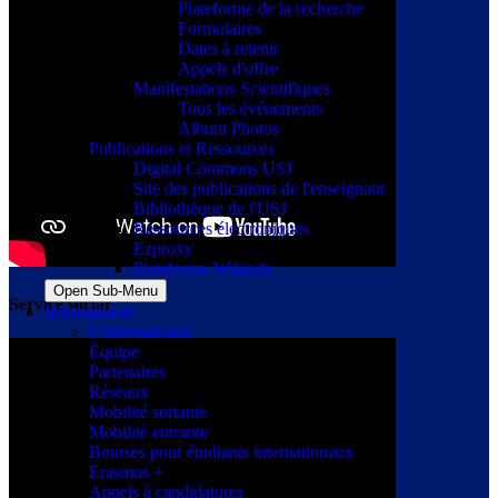
Plateforme de la recherche
Formulaires
Dates à retenir
Appels d'offre
Manifestations Scientifiques
Tous les événements
Album Photos
Publications et Ressources
Digital Commons USJ
Site des publications de l'enseignant
Bibliothèque de l'USJ
Ressources électroniques
Ezproxy
Plateforme Wikindx
Open Sub-Menu
Service social
International
L'International
Équipe
Partenaires
Réseaux
Mobilité sortante
Mobilité entrante
Bourses pour étudiants internationaux
Erasmus +
Appels à candidatures