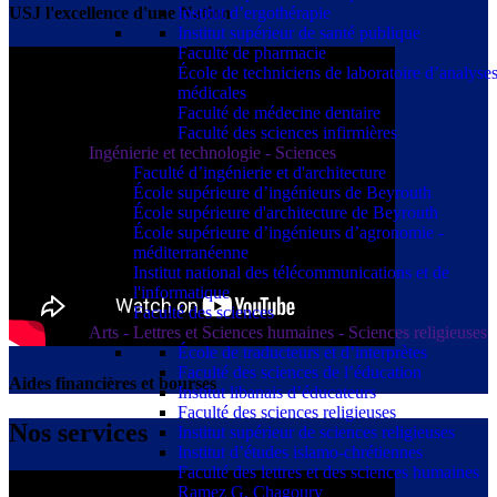
Institut d’ergothérapie
USJ l'excellence d'une Nation
Institut supérieur de santé publique
Faculté de pharmacie
École de techniciens de laboratoire d’analyse
médicales
Faculté de médecine dentaire
Faculté des sciences infirmières
Ingénierie et technologie - Sciences
Faculté d’ingénierie et d'architecture
École supérieure d’ingénieurs de Beyrouth
École supérieure d'architecture de Beyrouth
École supérieure d’ingénieurs d’agronomie -
méditerranéenne
Institut national des télécommunications et de
l'informatique
Faculté des sciences
Arts - Lettres et Sciences humaines - Sciences religieuses
École de traducteurs et d’interprètes
Faculté des sciences de l’éducation
Aides financières et bourses
Institut libanais d’éducateurs
Faculté des sciences religieuses
Nos services
Institut supérieur de sciences religieuses
Institut d’études islamo-chrétiennes
Faculté des lettres et des sciences humaines
Ramez G. Chagoury