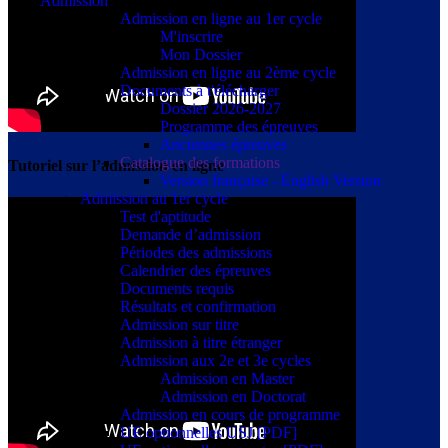
Admission
Admission en ligne au 1er cycle
M'inscrire
Mon Dossier
Admission en ligne au 2ème cycle
Documents à t'élécharger
Dossier 2026-2027
Programme des épreuves
Anciennes épreuves
Catalogue des formations
Tutoriel sur l’admission en ligne
Version française - English Version
Admission au 1er cycle
Test d'aptitude
Demande d’admission
Périodes des admissions
Calendrier des épreuves
Documents requis
Résultats et confirmation
Admission sur titre
Admission à titre étranger
Admission aux 2e et 3e cycles
Admission en Master
Admission en Doctorat
Admission en cours de programme
UE optionnelles USJ [PDF]