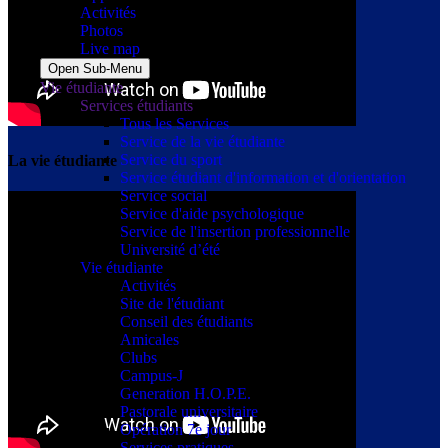
Activités
Photos
Live map
Open Sub-Menu
Vie étudiante
Services étudiants
Tous les Services
Service de la vie étudiante
Service du sport
La vie étudiante
Service étudiant d'information et d'orientation
Service social
Service d'aide psychologique
Service de l'insertion professionnelle
Université d’été
Vie étudiante
Activités
Site de l'étudiant
Conseil des étudiants
Amicales
Clubs
Campus-J
Generation H.O.P.E.
Pastorale universitaire
Opération 7e jour
Services pratiques