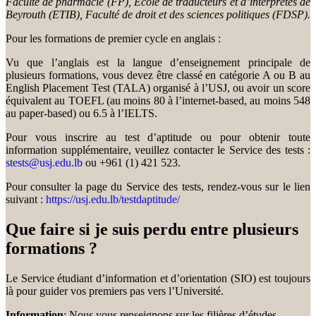
Faculté de pharmacie (FP), École de traducteurs et d’interprètes de
Beyrouth (ETIB), Faculté de droit et des sciences politiques (FDSP).
Pour les formations de premier cycle en anglais :
Vu que l’anglais est la langue d’enseignement principale de
plusieurs formations, vous devez être classé en catégorie A ou B au
English Placement Test (TALA) organisé à l’USJ, ou avoir un score
équivalent au TOEFL (au moins 80 à l’internet-based, au moins 548
au paper-based) ou 6.5 à l’IELTS.
Pour vous inscrire au test d’aptitude ou pour obtenir toute
information supplémentaire, veuillez contacter le Service des tests :
stests@usj.edu.lb
ou +961 (1) 421 523.
Pour consulter la page du Service des tests, rendez-vous sur le lien
suivant :
https://usj.edu.lb/testdaptitude/
Que faire si je suis perdu entre plusieurs
formations ?
Le Service étudiant d’information et d’orientation (SIO) est toujours
là pour guider vos premiers pas vers l’Université.
Information
: Nous vous renseignons sur les filières d’études