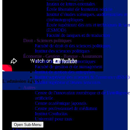
Institut de lettres orientales
École libanaise de formation sociale
Institut d’études scéniques, audiovisuelles et
cinématographiques
École supérieure des arts et techniques de la
(ESMOD)
Faculté de langues et de traduction
Droit - Sciences politiques
Faculté de droit et des sciences politiques
Institut des sciences politiques
Économie - Gestion - Banque - Assurances
Faculté de sciences économiques
Faculté de gestion et de management
Institut de gestion des entreprises
Institut supérieur des sciences de l'assurance (ISSA)
L'admission à l'USJ
Institut supérieur d’études bancaires
Autres
Centre de l'innovation numérique et de l'intelligence
artificielle
Centre académique japonais
Centre professionnel de médiation
Institut Confucius
Université pour tous
Open Sub-Menu