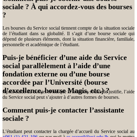
sociale ? À qui accordez-vous des bourses
?
Les bourses du Service social tiennent compte de la situation sociale
de l’étudiant dans sa globalité. Il s’agit d’une bourse sociale qui
dépend de plusieurs éléments, dont la situation financière, familiale,
personnelle et académique de l’étudiant.
Puis-je bénéficier d’une aide du Service
social parallèlement à l’aide d’une
fondation externe ou d’une bourse
accordée par l’Université (bourse
d’excellence, bourse Magis, etc.) ?
Après étude du dossier et lorsque la situation sociale le justifie, l’aide
du Service social peut s’ajouter à d’autres formes de bourses.
Comment puis-je contacter l’assistante
sociale ?
L’étudiant peut contacter la chargée d’accueil du Service social au
+961 (1) 421 196
ou par mail à
ss.accueil@usj.edu.lb
qui le mettra