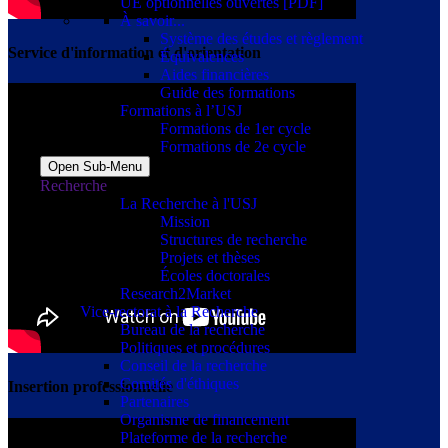
UE optionnelles ouvertes [PDF]
À savoir...
Système des études et règlement
Service d'information et d'orientation
Équivalences
Aides financières
Guide des formations
Formations à l’USJ
Formations de 1er cycle
Formations de 2e cycle
Open Sub-Menu
Recherche
La Recherche à l'USJ
Mission
Structures de recherche
Projets et thèses
Écoles doctorales
Research2Market
Vice-rectorat à la Recherche
Bureau de la recherche
Politiques et procédures
Conseil de la recherche
Comités d'éthiques
Insertion professionnelle
Partenaires
Organisme de financement
Plateforme de la recherche