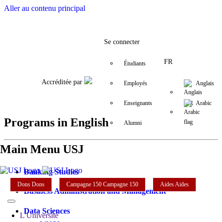
Aller au contenu principal
Facebook
Twitter
Instagram
LinkedIn
YouTube
+9611421000
info@usj.e
Se connecter
FR
Étudiants
Accréditée par
Employés
Anglais
Enseignants
Arabic
Programs in English
Alumni
Main Menu USJ
Banking Studies
Dons
Dons
Campagne 150
Campagne 150
Aides
Aides
Business Administration and Management
Data Sciences
L'Université