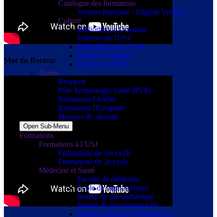
Catalogue des formations
Version française - English Version
Culture
Bibliothèque Orientale
Éditions de l'USJ
Bibliothèque de l'USJ
Musées et théâtres
Mot du Recteur
Choeur de l'USJ
Autres
Berytech
Pôle Technologie Santé [PTS]
Restaurant l'Atelier
Restaurant l'Escapade
Mesures de sécurité
Open Sub-Menu
Formations
Formations à l’USJ
Formations de 1er cycle
Formations de 2e cycle
Médecine et Santé
Faculté de médecine
École de sages-femmes
Institut de physiothérapie
Institut de psychomotricité
Institut supérieur d’orthophonie