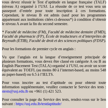
vous devez réussir le Test d’aptitude en langue française (TALF)
(niveau A) organisé à l’USJ. La réussite de ce test vous sera un
passeport d’entrée pour toute inscription à ces formations.
Cependant, le niveau B est admis (sauf pour les programmes
appartenant aux institutions citées ci-dessous*) à condition d’obtenir
le niveau A avant la fin du second semestre.
* Faculté de médecine (FM), Faculté de médecine dentaire (FMD),
Faculté de pharmacie (FP), École de traducteurs et d’interprètes de
Beyrouth (ETIB), Faculté de droit et des sciences politiques (FDSP).
Pour les formations de premier cycle en anglais :
Vu que l’anglais est la langue d’enseignement principale de
plusieurs formations, vous devez être classé en catégorie A ou B au
English Placement Test (TALA) organisé à l’USJ, ou avoir un score
équivalent au TOEFL (au moins 80 à l’internet-based, au moins 548
au paper-based) ou 6.5 à l’IELTS.
Pour vous inscrire au test d’aptitude ou pour obtenir toute
information supplémentaire, veuillez contacter le Service des tests :
stests@usj.edu.lb
ou +961 (1) 421 523.
Pour consulter la page du Service des tests, rendez-vous sur le lien
suivant :
https://usj.edu.lb/testdaptitude/