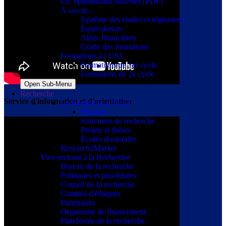
UE optionnelles ouvertes [PDF]
À savoir...
Système des études et règlement
Équivalences
Aides financières
Guide des formations
Formations à l’USJ
Formations de 1er cycle
Formations de 2e cycle
Open Sub-Menu
Recherche
Service d'information et d'orientation
La Recherche à l'USJ
Mission
Structures de recherche
Projets et thèses
Écoles doctorales
Research2Market
Vice-rectorat à la Recherche
Bureau de la recherche
Politiques et procédures
Conseil de la recherche
Comités d'éthiques
Partenaires
Organisme de financement
Plateforme de la recherche