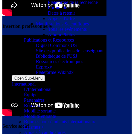
Plateforme de la recherche
Formulaires
Dates à retenir
Appels d'offre
Manifestations Scientifiques
Insertion professionnelle
Tous les événements
Album Photos
Publications et Ressources
Digital Commons USJ
Site des publications de l'enseignant
Bibliothèque de l'USJ
Ressources électroniques
Ezproxy
Plateforme Wikindx
Open Sub-Menu
International
L'International
Équipe
Partenaires
Réseaux
Mobilité sortante
Mobilité entrante
Bourses pour étudiants internationaux
Service social
Erasmus +
Appels à candidatures