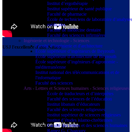
Institut d’ergothérapie
Institut supérieur de santé publique
Faculté de pharmacie
École de techniciens de laboratoire d’analyse
médicales
Faculté de médecine dentaire
Faculté des sciences infirmières
Ingénierie et technologie - Sciences
Faculté d’ingénierie et d'architecture
USJ l'excellence d'une Nation
École supérieure d’ingénieurs de Beyrouth
École supérieure d'architecture de Beyrouth
École supérieure d’ingénieurs d’agronomie -
méditerranéenne
Institut national des télécommunications et de
l'informatique
Faculté des sciences
Arts - Lettres et Sciences humaines - Sciences religieuses
École de traducteurs et d’interprètes
Faculté des sciences de l’éducation
Institut libanais d’éducateurs
Faculté des sciences religieuses
Institut supérieur de sciences religieuses
Institut d’études islamo-chrétiennes
Faculté des lettres et des sciences humaines
Ramez G. Chagoury