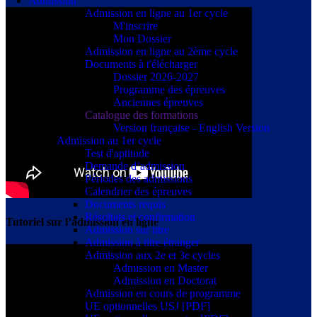
Admission
Admission en ligne au 1er cycle
M'inscrire
Mon Dossier
Admission en ligne au 2ème cycle
Documents à t'élécharger
Dossier 2026-2027
Programme des épreuves
Anciennes épreuves
Catalogue des formations
Version française - English Version
Admission au 1er cycle
Test d'aptitude
Demande d’admission
Périodes des admissions
Calendrier des épreuves
Documents requis
Résultats et confirmation
Tutoriel sur l’admission en ligne
Admission sur titre
Admission à titre étranger
Admission aux 2e et 3e cycles
Admission en Master
Admission en Doctorat
Admission en cours de programme
UE optionnelles USJ [PDF]