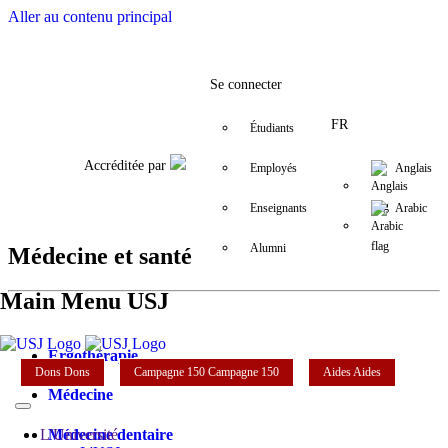
Aller au contenu principal
Facebook
Twitter
Instagram
LinkedIn
YouTube
+9611421000
info@usj.e
Se connecter
FR
Étudiants
Accréditée par
Employés
Anglais
Enseignants
Arabic
Alumni
Médecine et santé
Main Menu USJ
Ergothérapie
Dons
Dons
Campagne 150
Campagne 150
Aides
Aides
Médecine
Médecine dentaire
L'Université