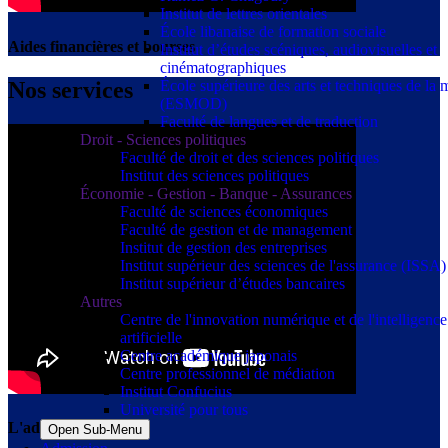
Institut de lettres orientales
École libanaise de formation sociale
Aides financières et bourses
Institut d’études scéniques, audiovisuelles et
cinématographiques
Nos services
École supérieure des arts et techniques de la
(ESMOD)
Faculté de langues et de traduction
Droit - Sciences politiques
Faculté de droit et des sciences politiques
Institut des sciences politiques
Économie - Gestion - Banque - Assurances
Faculté de sciences économiques
Faculté de gestion et de management
Institut de gestion des entreprises
Institut supérieur des sciences de l'assurance (ISSA)
Institut supérieur d’études bancaires
Autres
Centre de l'innovation numérique et de l'intelligence
artificielle
Centre académique japonais
Centre professionnel de médiation
Institut Confucius
Université pour tous
L'admission à l'USJ
Open Sub-Menu