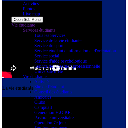
Activités
Photos
Live map
Open Sub-Menu
Vie étudiante
Services étudiants
Tous les Services
Service de la vie étudiante
Service du sport
Service étudiant d'information et d'orientation
Service social
Service d'aide psychologique
Service de l'insertion professionnelle
Université d’été
Vie étudiante
Activités
Site de l'étudiant
La vie étudiante
Conseil des étudiants
Amicales
Clubs
Campus-J
Generation H.O.P.E.
Pastorale universitaire
Opération 7e jour
Services pratiques