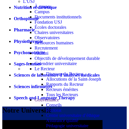
L'USJ
À propos
Nutrition et diététique
Campus
Documents institutionnels
Orthophonie
Fondation USJ
Écoles doctorales
Pharmacie
Chaires universitaires
Observatoires
Physiothérapie
Ressources humaines
Recrutement
Psychomotricité
Alumni
Objectifs de développement durable
Calendrier universitaire
Sages-femmes
Le Recteur
Discours du Recteur
Sciences de laboratoire d’analyses médicales
Allocutions de la Saint-Joseph
Rapports du Recteur
Sciences infirmières
Recteurs émérites
Tous les Recteurs
Speech and Language Therapy
Gouvernance
Conseils
Notre Université
Rectorat
Centre universitaire d’éthique
Assurance qualité
Pédagogie universitaire