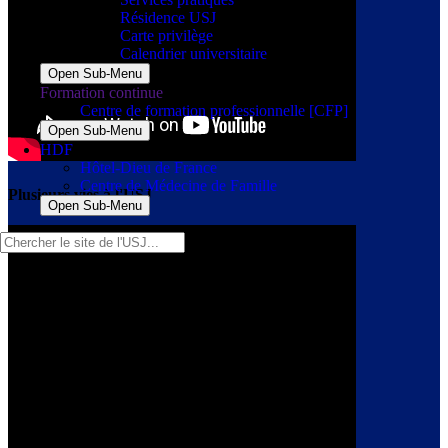
Résidence USJ
Carte privilège
Calendrier universitaire
Open Sub-Menu
Formation continue
Centre de formation professionnelle [CFP]
Open Sub-Menu
HDF
Hôtel-Dieu de France
Centre de Médecine de Famille
Plusieurs vies à l'USJ
Open Sub-Menu