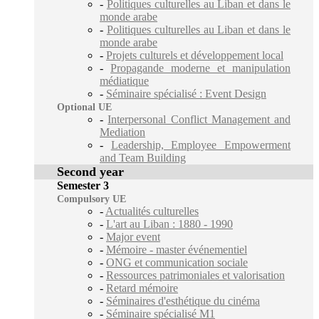
-
Politiques culturelles au Liban et dans le
monde arabe
-
Politiques culturelles au Liban et dans le
monde arabe
-
Projets culturels et développement local
-
Propagande moderne et manipulation
médiatique
-
Séminaire spécialisé : Event Design
Optional UE
-
Interpersonal Conflict Management and
Mediation
-
Leadership, Employee Empowerment
and Team Building
Second year
Semester 3
Compulsory UE
-
Actualités culturelles
-
L'art au Liban : 1880 - 1990
-
Major event
-
Mémoire - master événementiel
-
ONG et communication sociale
-
Ressources patrimoniales et valorisation
-
Retard mémoire
-
Séminaires d'esthétique du cinéma
-
Séminaire spécialisé M1