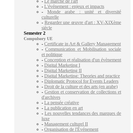
-
Le marché de l'art
-
L'événement : enjeux et impacts
-
Monde arabe : unité et diversité
culturelle
-
Regarder une œuvre d'art : XV-XIXème
siècle
Semester 2
Compulsory UE
-
Certificate in Art & Gallery Management
-
Communication et Mobilisation sociale
et politique
-
Conception et réalisation d'un évènement
-
Digital Marketing I
-
Digital Marketing II
-
Digital Marketing: Theories and practice
-
Diplomatic Protocol for Events Leaders
-
Droit de la culture et des arts (en arabe)
-
Gestion et conservation de collections et
d'archives
-
La pensée créative
-
La publication en art
-
Les nouvelles tendances des marques de
luxe
-
Management culturel II
-
Organisation de l'Événement