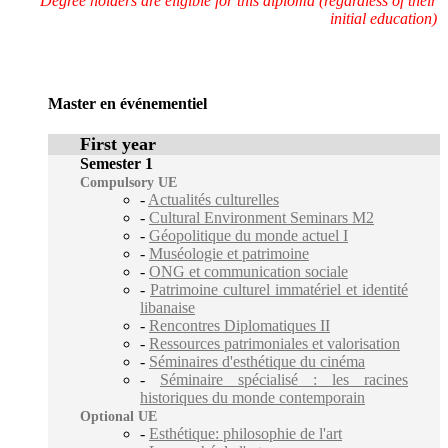
Degree holders are eligible for this diploma (regardless of their
initial education)
Master en événementiel
First year
Semester 1
Compulsory UE
-
Actualités culturelles
-
Cultural Environment Seminars M2
-
Géopolitique du monde actuel I
-
Muséologie et patrimoine
-
ONG et communication sociale
-
Patrimoine culturel immatériel et identité
libanaise
-
Rencontres Diplomatiques II
-
Ressources patrimoniales et valorisation
-
Séminaires d'esthétique du cinéma
-
Séminaire spécialisé : les racines
historiques du monde contemporain
Optional UE
-
Esthétique: philosophie de l'art