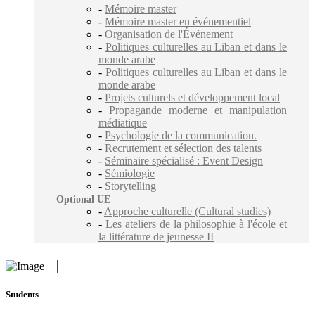
-
Mémoire master
-
Mémoire master en événementiel
-
Organisation de l'Événement
-
Politiques culturelles au Liban et dans le
monde arabe
-
Politiques culturelles au Liban et dans le
monde arabe
-
Projets culturels et développement local
-
Propagande moderne et manipulation
médiatique
-
Psychologie de la communication.
-
Recrutement et sélection des talents
-
Séminaire spécialisé : Event Design
-
Sémiologie
-
Storytelling
Optional UE
-
Approche culturelle (Cultural studies)
-
Les ateliers de la philosophie à l'école et
la littérature de jeunesse II
Students