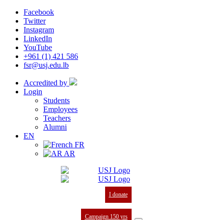
Facebook
Twitter
Instagram
LinkedIn
YouTube
+961 (1) 421 586
fsr@usj.edu.lb
Accredited by
Login
Students
Employees
Teachers
Alumni
EN
FR
AR
I donate
Campaign 150 yrs