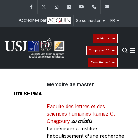
Facebook
Twitter
Instagram
LinkedIn
YouTube
+961 (1) 421 586
fsr@usj.ed
Accréditée par
Se connecter
FR
Je fais un don
Campagne 150 ans
Aides financières
Mémoire de master
011LSHPM4
Faculté des lettres et des
sciences humaines Ramez G.
20 crédits
Chagoury
Le mémoire constitue
l'aboutissement d'une recherche