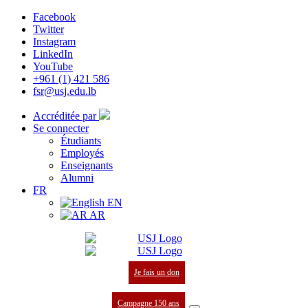
Facebook
Twitter
Instagram
LinkedIn
YouTube
+961 (1) 421 586
fsr@usj.edu.lb
Accréditée par
Se connecter
Étudiants
Employés
Enseignants
Alumni
FR
EN
AR
Je fais un don
Campagne 150 ans