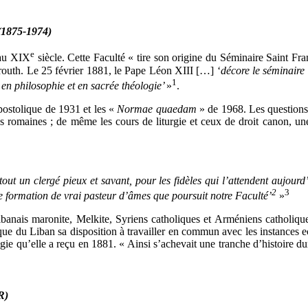
 (1875-1974)
e
 au XIX
siècle. Cette Faculté « tire son origine du Séminaire Saint Fr
routh. Le 25 février 1881, le Pape Léon XIII […] ‘
décore le séminaire
1
 en philosophie et en sacrée théologie’
»
.
postolique de 1931 et les «
Normae quaedam
» de 1968. Les questions 
 romaines ; de même les cours de liturgie et ceux de droit canon, une f
tout un clergé pieux et savant, pour les fidèles qui l’attendent aujour
2
3
une formation de vrai pasteur d’âmes que poursuit notre Faculté’
»
ibanais maronite, Melkite, Syriens catholiques et Arméniens catholique
que du Liban sa disposition à travailler en commun avec les instances e
ogie qu’elle a reçu en 1881. « Ainsi s’achevait une tranche d’histoire du
R)