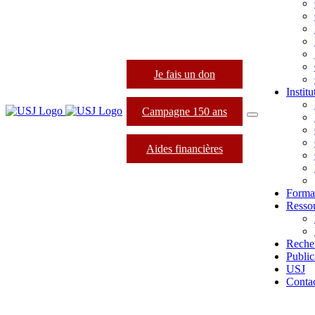
Je fais un don
Instit
Campagne 150 ans
Aides financières
Forma
Resso
Reche
Public
USJ
Conta