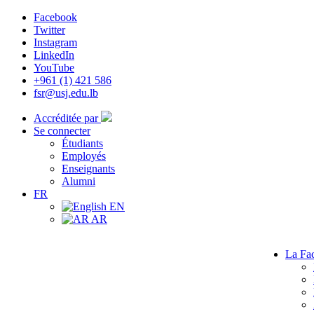
Facebook
Twitter
Instagram
LinkedIn
YouTube
+961 (1) 421 586
fsr@usj.edu.lb
Accréditée par
Se connecter
Étudiants
Employés
Enseignants
Alumni
FR
EN
AR
La Fac