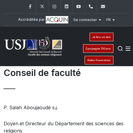
Facebook
Twitter
Instagram
LinkedIn
YouTube
+961 (1) 421 586
fsr@usj.ed
Accréditée par
Se connecter
FR
Je fais un don
Campagne 150 ans
Aides financières
Conseil de faculté
P.
Salah Aboujaoudé
s.j.
Doyen
et Directeur du Département des sciences des
religions