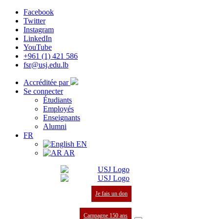
Facebook
Twitter
Instagram
LinkedIn
YouTube
+961 (1) 421 586
fsr@usj.edu.lb
Accréditée par
Se connecter
Étudiants
Employés
Enseignants
Alumni
FR
EN
AR
Je fais un don
Campagne 150 ans