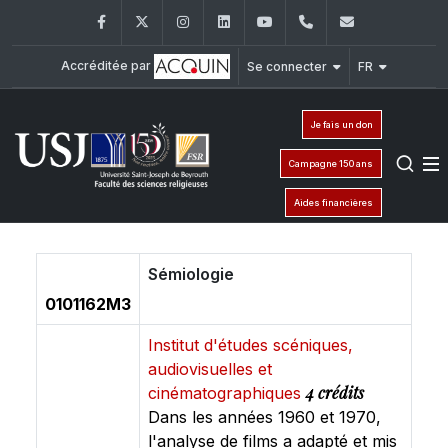
Facebook
Twitter
Instagram
LinkedIn
YouTube
+961 (1) 421 586
fsr@usj.ed
Accréditée par
Se connecter
FR
Je fais un don
Campagne 150 ans
Aides financières
Sémiologie
0101162M3
Institut d'études scéniques,
audiovisuelles et
4 crédits
cinématographiques
Dans les années 1960 et 1970,
l'analyse de films a adapté et mis