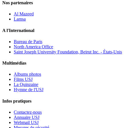
Nos partenaires
Al Mazeed
Lamsa
A l'International
Bureau de Paris
North America Office
Saint Joseph University Foundation, Beirut Inc. - États-Unis
Multimédias
Albums photos
Films USJ
La Quinzaine
Hymne de l'USJ
Infos pratiques
Contactez-nous
Annuaire USJ
Webmail USJ
Mesures de sécurité