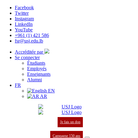
Facebook
Twitter
Instagram
LinkedIn
YouTube
+961 (1) 421 586
fsr@usj.edu.lb
Accréditée par
Se connecter
Étudiants
Employés
Enseignants
Alumni
FR
EN
AR
Je fais un don
Campagne 150 ans