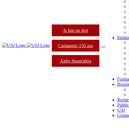
Je fais un don
Instit
Campagne 150 ans
Aides financières
Forma
Resso
Reche
Public
USJ
Conta