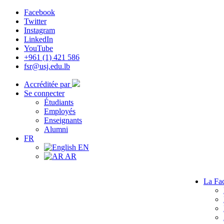
Facebook
Twitter
Instagram
LinkedIn
YouTube
+961 (1) 421 586
fsr@usj.edu.lb
Accréditée par
Se connecter
Étudiants
Employés
Enseignants
Alumni
FR
EN
AR
La Fac