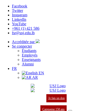
Facebook
Twitter
Instagram
LinkedIn
YouTube
+961 (1) 421 586
fsr@usj.edu.lb
Accréditée par
Se connecter
Étudiants
Employés
Enseignants
Alumni
FR
EN
AR
Je fais un don
Campagne 150 ans