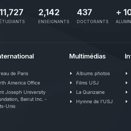
11,727
2,142
437
+
1
ÉTUDIANTS
ENSEIGNANTS
DOCTORANTS
ALUMN
nternational
Multimédias
In
eau de Paris
Albums photos
th America Office
Films USJ
nt Joseph University
La Quinzaine
ndation, Beirut Inc. -
Hymne de l'USJ
ts-Unis