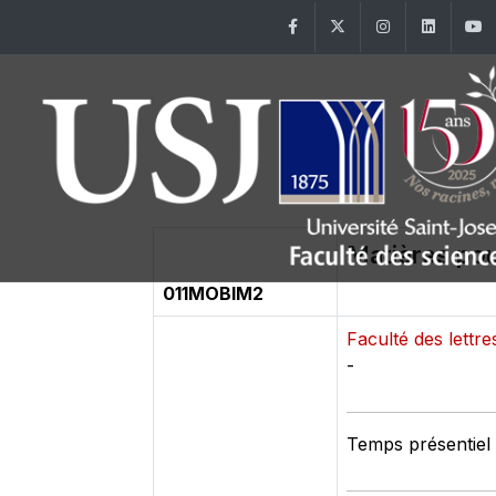
Facebook
Twitter
Instagram
Linke
Matières pou
011MOBIM2
Faculté des lett
-
Temps présentiel 