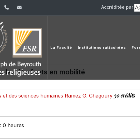
Accréditée par
dIn
YouTube
+961 (1) 421 586
fsr@usj.edu.lb
La Faculté
Institutions rattachées
For
r les étudiants en mobilité
30 crédits
res et des sciences humaines Ramez G. Chagoury
: 0 heures