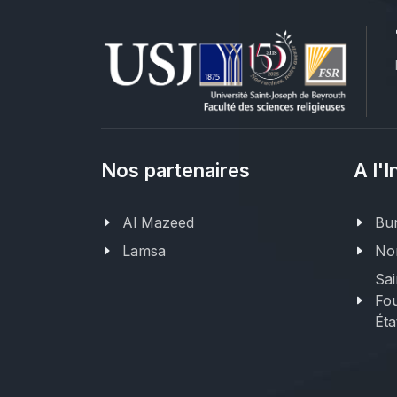
Nos partenaires
A l'I
Al Mazeed
Bur
Lamsa
Nor
Sai
Fou
Éta