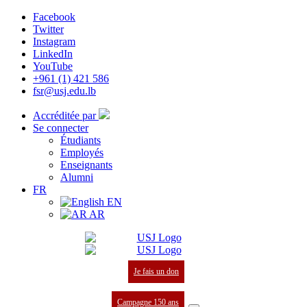
Facebook
Twitter
Instagram
LinkedIn
YouTube
+961 (1) 421 586
fsr@usj.edu.lb
Accréditée par
Se connecter
Étudiants
Employés
Enseignants
Alumni
FR
EN
AR
Je fais un don
Campagne 150 ans