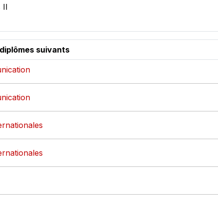
 II
 diplômes suivants
nication
nication
ternationales
ternationales