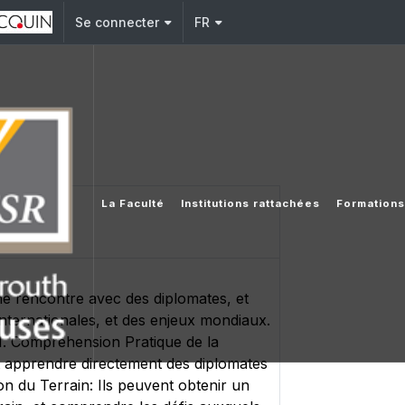
Se connecter
FR
La Faculté
Institutions rattachées
Formations
e rencontre avec des diplomates, et
internationales, et des enjeux mondiaux.
*1. Compréhension Pratique de la
t apprendre directement des diplomates
sion du Terrain: Ils peuvent obtenir un