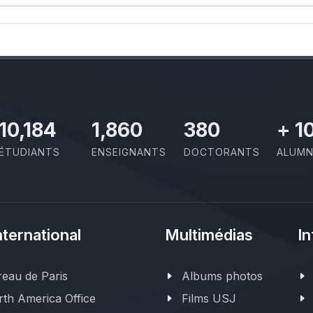
11,727
2,142
437
+
1
ÉTUDIANTS
ENSEIGNANTS
DOCTORANTS
ALUMN
nternational
Multimédias
In
eau de Paris
Albums photos
th America Office
Films USJ