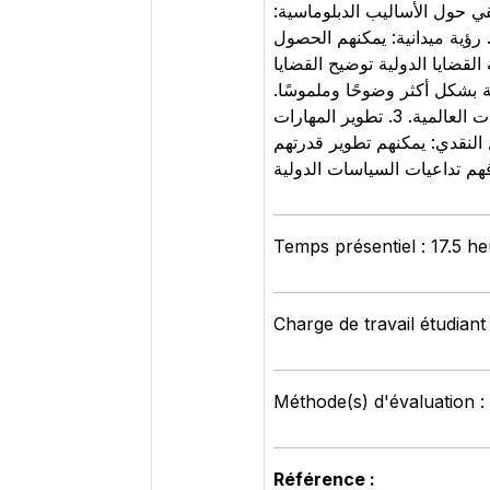
 فهم عملي للدبلوماسية منظور حقيقي حول الأساليب الدبلوماسية
رؤية ميدانية: يمكنهم الحصول
ياسات وتنفيذها على الأرض، وفهم التحديات التي يواجهها الدبلوماسيون. 2. معرفة القضايا الدولية توضيح القضايا
ية بشكل أكثر وضوحًا وملموسًا
وجهات نظر متعددة: يمكن للطلاب أن يسمعوا وجهات نظر متنوعة حول قضايا دولية، مما يُثري فهمهم للديناميات العالمية. 3. تطوير المهارات
النقدي: يمكنهم تطوير قدرتهم
Temps présentiel : 17.5 h
Charge de travail étudiant
Méthode(s) d'évaluation :
Référence :