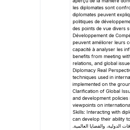
aperçu de la manière dont
les diplomates sont confr
diplomates peuvent expliqu
politiques de développeme
des points de vue divers 
Développement de Compéte
peuvent améliorer leurs c
capacité à analyser les in
benefits from meeting wit
relations, and global iss
Diplomacy Real Perspectiv
techniques used in interna
implemented on the ground
Clarification of Global Is
and development policies 
viewpoints on internation
Skills: Interacting with d
can develop their ability to a
ات الدولية، والقضايا العالمية