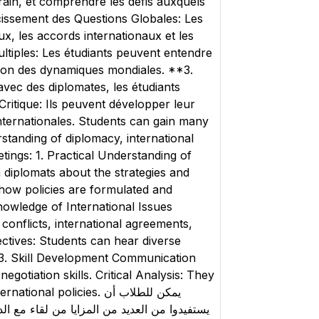
rain, et comprendre les défis auxquels
cissement des Questions Globales: Les
x, les accords internationaux et les
ltiples: Les étudiants peuvent entendre
sion des dynamiques mondiales. **3.
c des diplomates, les étudiants
itique: Ils peuvent développer leur
internationales. Students can gain many
standing of diplomacy, international
ings: 1. Practical Understanding of
 diplomats about the strategies and
o how policies are formulated and
owledge of International Issues
conflicts, international agreements,
ctives: Students can hear diverse
. 3. Skill Development Communication
gotiation skills. Critical Analysis: They
olicies. يمكن للطلاب أن
يستفيدوا من العديد من المزايا من لقاء مع ال.