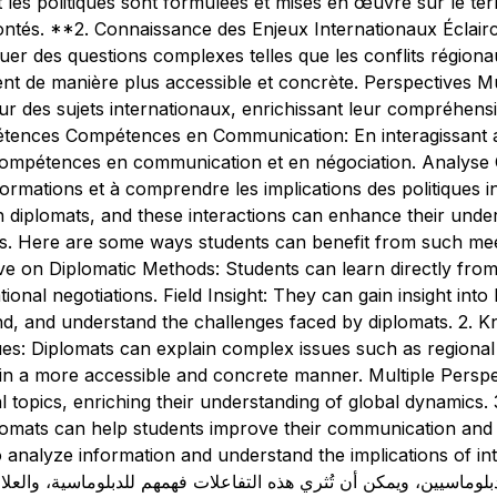
 les politiques sont formulées et mises en œuvre sur le ter
ontés. **2. Connaissance des Enjeux Internationaux Éclair
er des questions complexes telles que les conflits régionau
nt de manière plus accessible et concrète. Perspectives Mu
sur des sujets internationaux, enrichissant leur compréhen
nces Compétences en Communication: En interagissant ave
ompétences en communication et en négociation. Analyse Cr
formations et à comprendre les implications des politiques 
h diplomats, and these interactions can enhance their under
ues. Here are some ways students can benefit from such meet
e on Diplomatic Methods: Students can learn directly from
tional negotiations. Field Insight: They can gain insight int
, and understand the challenges faced by diplomats. 2. Kn
sues: Diplomats can explain complex issues such as regional 
in a more accessible and concrete manner. Multiple Perspe
al topics, enriching their understanding of global dynamics
iplomats can help students improve their communication and ne
nalyze information and understand the implications of international p
دبلوماسيين، ويمكن أن تُثري هذه التفاعلات فهمهم للدبلوماسية، والعلاق