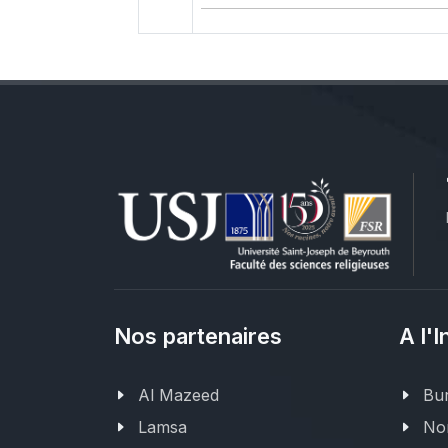
Nos partenaires
A l'I
Al Mazeed
Bur
Lamsa
Nor