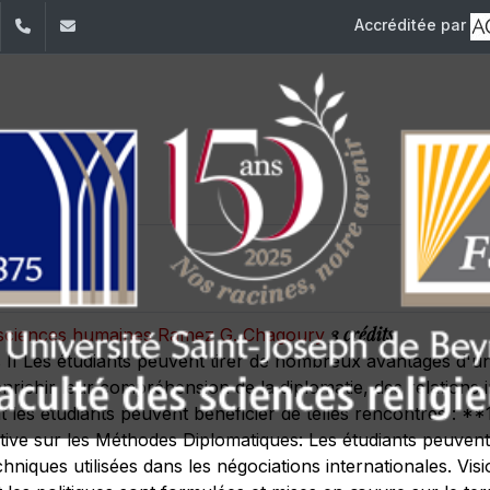
Accréditée par
dIn
YouTube
+961 (1) 421 586
fsr@usj.edu.lb
tiques II
3 crédits
es sciences humaines Ramez G. Chagoury
II Les étudiants peuvent tirer de nombreux avantages d'un
nrichir leur compréhension de la diplomatie, des relations 
t les étudiants peuvent bénéficier de telles rencontres : *
tive sur les Méthodes Diplomatiques: Les étudiants peuven
echniques utilisées dans les négociations internationales. Vi