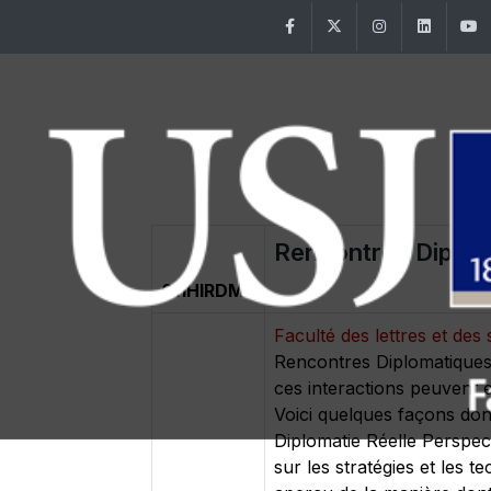
Facebook
Twitter
Instagram
Linke
Rencontres Diploma
011HIRDM3
Faculté des lettres et d
Rencontres Diplomatiques 
ces interactions peuvent e
Voici quelques façons don
Diplomatie Réelle Perspec
sur les stratégies et les t