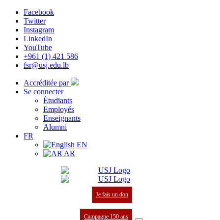
Facebook
Twitter
Instagram
LinkedIn
YouTube
+961 (1) 421 586
fsr@usj.edu.lb
Accréditée par
Se connecter
Étudiants
Employés
Enseignants
Alumni
FR
EN
AR
Je fais un don
Campagne 150 ans