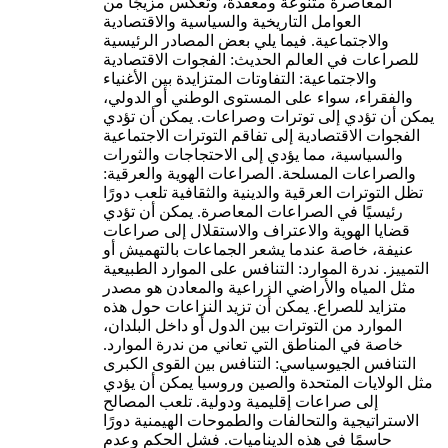
المعاصرة متنوعة ومعقدة، وتعكس مزيجًا من
العوامل التاريخية والسياسية والاقتصادية
والاجتماعية. فيما يلي بعض المصادر الرئيسية
للصراعات في العالم الحديث: الفجوات الاقتصادية
والاجتماعية: التفاوتات المتزايدة بين الأغنياء
والفقراء، سواء على المستوى الوطني أو الدولي،
يمكن أن تؤدي إلى توترات وصراعات. يمكن أن تؤدي
الفجوات الاقتصادية إلى تفاقم التوترات الاجتماعية
والسياسية، مما يؤدي إلى الاحتجاجات والثورات
والصراعات المسلحة. الصراعات الهوية والعرقية:
تظل التوترات العرقية والدينية والثقافية تلعب دورًا
رئيسيًا في الصراعات المعاصرة. يمكن أن تؤدي
قضايا الهوية والاعتراف والاستقلال إلى صراعات
عنيفة، خاصة عندما يشعر الجماعات بالتهميش أو
التمييز. ندرة الموارد: التنافس على الموارد الطبيعية
مثل المياه والأراضي الزراعية والمعادن هو مصدر
متزايد للصراع. يمكن أن تزيد النزاعات حول هذه
الموارد من التوترات بين الدول أو داخل البلدان،
خاصة في المناطق التي تعاني من ندرة الموارد.
التنافس الجيوسياسي: التنافس بين القوى الكبرى
مثل الولايات المتحدة والصين وروسيا يمكن أن يؤدي
إلى صراعات إقليمية ودولية. تلعب المصالح
الاستراتيجية والتحالفات والطموحات الهيمنية دورًا
حاسمًا في هذه الديناميات. فشل الحكم وعدم