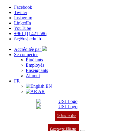
Facebook
Twitter
Instagram
LinkedIn
YouTube
+961 (1) 421 586
fsr@usj.edu.lb
Accréditée par
Se connecter
Étudiants
Employés
Enseignants
Alumni
FR
EN
AR
Je fais un don
Campagne 150 ans