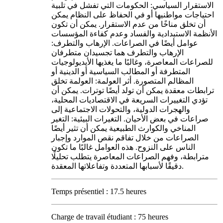
الاستقرار السياسي: الحكومات التي تفشل في تلبية
احتياجات مواطنيها أو في الحفاظ على النظام يمكن
أن تخلق مناخًا من عدم الاستقرار. يمكن أن تكون
الأنظمة الاستبدادية والفساد وعدم كفاءة المؤسسات
عوامل أيضًا في الصراعات. الإرهاب والتطرف:
الإرهاب والتطرف هما تجسيدان متطرفان
للصراعات المعاصرة، وغالبًا ما يغذيها الأيديولوجيات
المتطرفة أو المطالب السياسية أو الدينية أو
المظالم المتصورة. أثر العولمة: العولمة تخلق
ترابطات معقدة يمكن أن تولد أيضًا توترات. يمكن أن
تؤدي التغييرات السريعة في الاقتصاديات المحلية،
والهجرات الدولية، والتحولات الاجتماعية إلى
صراعات في بعض الأحيان. التغيرات البيئية: التغير
المناخي والكوارث الطبيعية يمكن أن تثير أيضًا
الصراعات من خلال تفاقم نقص الموارد وإجبار
الناس على النزوح. هذه العوامل غالبًا ما تكون
مترابطة، وفهم الصراعات المعاصرة يتطلب تحليلًا
دقيقًا لأسبابها المتعددة وتفاعلاتها المعقدة.
Temps présentiel : 17.5 heures
Charge de travail étudiant : 75 heures