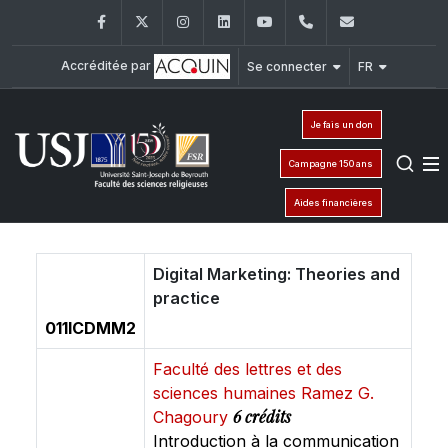
Facebook
Twitter
Instagram
LinkedIn
YouTube
+961 (1) 421 586
fsr@usj.ed
Accréditée par
Se connecter
FR
Je fais un don
Campagne 150 ans
Aides financières
Digital Marketing: Theories and
practice
011ICDMM2
Faculté des lettres et des
sciences humaines Ramez G.
6 crédits
Chagoury
Introduction à la communication