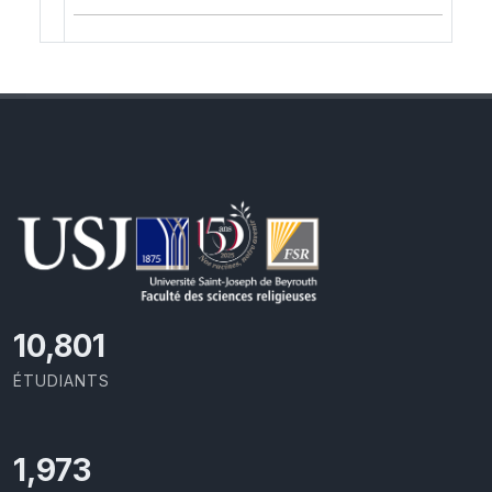
11,727
ÉTUDIANTS
2,142