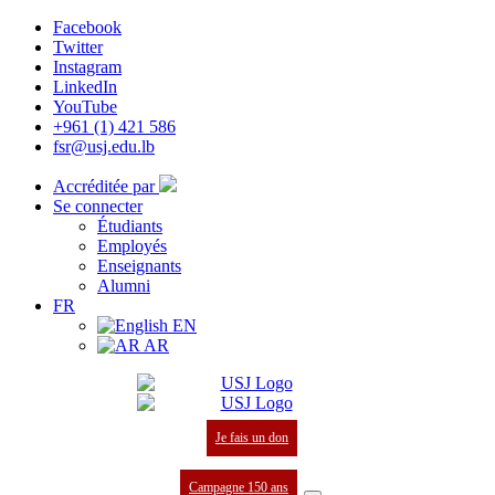
Facebook
Twitter
Instagram
LinkedIn
YouTube
+961 (1) 421 586
fsr@usj.edu.lb
Accréditée par
Se connecter
Étudiants
Employés
Enseignants
Alumni
FR
EN
AR
Je fais un don
Campagne 150 ans