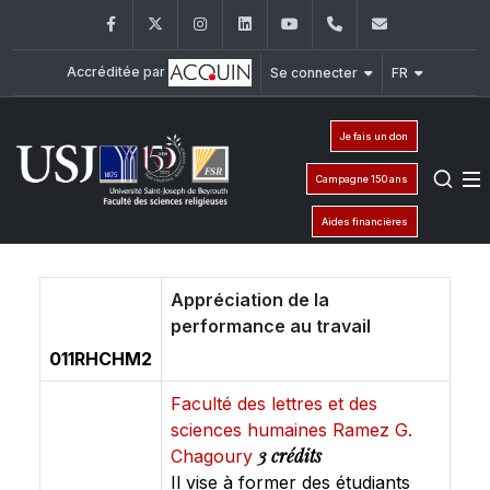
Facebook
Twitter
Instagram
LinkedIn
YouTube
+961 (1) 421 586
fsr@usj.ed
Accréditée par
Se connecter
FR
Je fais un don
Campagne 150 ans
Aides financières
Appréciation de la
performance au travail
011RHCHM2
Faculté des lettres et des
sciences humaines Ramez G.
3 crédits
Chagoury
Il vise à former des étudiants