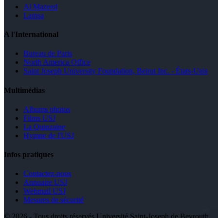
Al Mazeed
Lamsa
A l'International
Bureau de Paris
North America Office
Saint Joseph University Foundation, Beirut Inc. - États-Unis
Multimédias
Albums photos
Films USJ
La Quinzaine
Hymne de l'USJ
Infos pratiques
Contactez-nous
Annuaire USJ
Webmail USJ
Mesures de sécurité
©
2026 - Tous droits réservés Université Saint-Joseph de Beyrouth