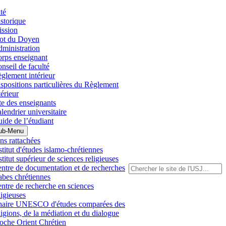
té
storique
ssion
ot du Doyen
ministration
rps enseignant
nseil de faculté
glement intérieur
spositions particulières du Règlement
térieur
te des enseignants
lendrier universitaire
ide de l’étudiant
ub-Menu
ons rattachées
stitut d'études islamo-chrétiennes
stitut supérieur de sciences religieuses
ntre de documentation et de recherches
abes chrétiennes
ntre de recherche en sciences
ligieuses
aire UNESCO d'études comparées des
ligions, de la médiation et du dialogue
oche Orient Chrétien