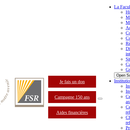
La Facul
Hi
Mi
M
Ad
Co
Co
Rè
Di
in
Si
Ca
Gu
Open S
Instituti
Je fais un don
In
In
Ce
Campagne 150 ans
ar
Ce
re
Aides financières
Ch
re
Pr