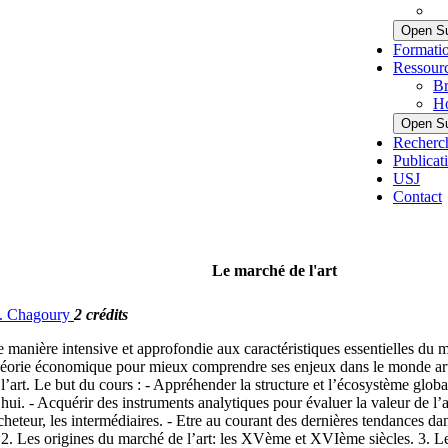
Open S
Formati
Ressour
Br
Ho
Open S
Recherc
Publicat
USJ
Contact
Le marché de l'art
 G. Chagoury
2 crédits
 de manière intensive et approfondie aux caractéristiques essentielles d
théorie économique pour mieux comprendre ses enjeux dans le monde artis
l’art. Le but du cours : - Appréhender la structure et l’écosystème glob
hui. - Acquérir des instruments analytiques pour évaluer la valeur de l’art
cheteur, les intermédiaires. - Etre au courant des dernières tendances dan
on. 2. Les origines du marché de l’art: les XVème et XVIème siècles. 3. 