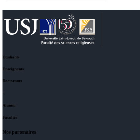
Étudiants
Enseignants
Doctorants
+
Alumni
Facultés
Nos partenaires