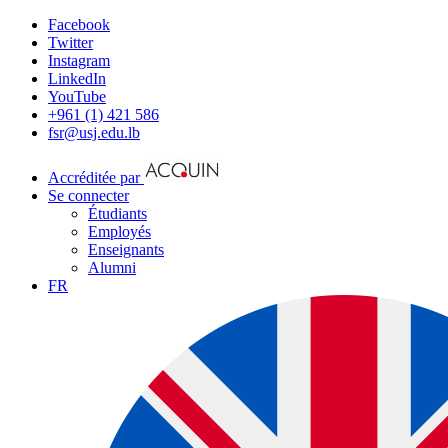
Facebook
Twitter
Instagram
LinkedIn
YouTube
+961 (1) 421 586
fsr@usj.edu.lb
Accréditée par
Se connecter
Étudiants
Employés
Enseignants
Alumni
FR