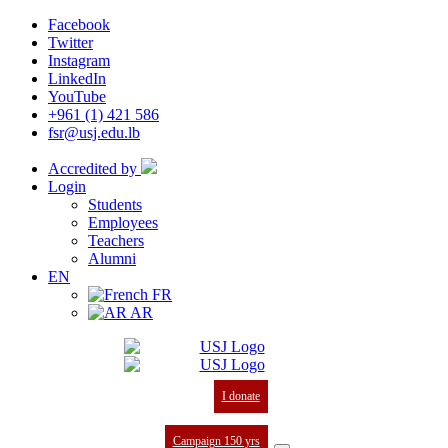
Facebook
Twitter
Instagram
LinkedIn
YouTube
+961 (1) 421 586
fsr@usj.edu.lb
Accredited by
Login
Students
Employees
Teachers
Alumni
EN
FR
AR
I donate
Campaign 150 yrs