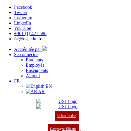
Facebook
Twitter
Instagram
LinkedIn
YouTube
+961 (1) 421 586
fsr@usj.edu.lb
Accréditée par
Se connecter
Étudiants
Employés
Enseignants
Alumni
FR
EN
AR
Je fais un don
Campagne 150 ans