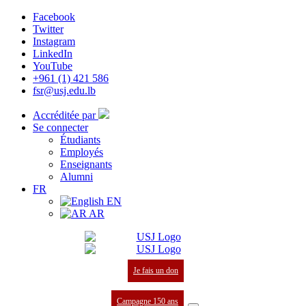
Facebook
Twitter
Instagram
LinkedIn
YouTube
+961 (1) 421 586
fsr@usj.edu.lb
Accréditée par
Se connecter
Étudiants
Employés
Enseignants
Alumni
FR
EN
AR
Je fais un don
Campagne 150 ans