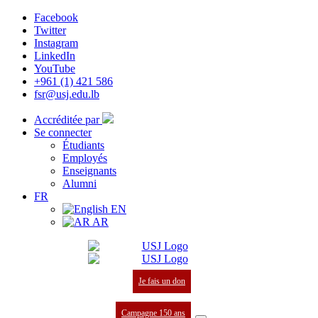
Facebook
Twitter
Instagram
LinkedIn
YouTube
+961 (1) 421 586
fsr@usj.edu.lb
Accréditée par
Se connecter
Étudiants
Employés
Enseignants
Alumni
FR
EN
AR
Je fais un don
Campagne 150 ans