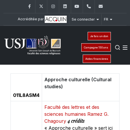
Facebook
Twitter
Instagram
LinkedIn
YouTube
+961 (1) 421 586
fsr@usj.ed
Accréditée par
Se connecter
FR
Je fais un don
Campagne 150 ans
Aides financières
Approche culturelle (Cultural
studies)
011L8ASM4
Faculté des lettres et des
sciences humaines Ramez G.
4 crédits
Chagoury
« Approche culturelle » sert ici