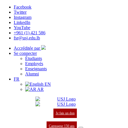
Facebook
Twitter
Instagram
LinkedIn
YouTube
+961 (1) 421 586
fsr@usj.edu.lb
Accréditée par
Se connecter
Étudiants
Employés
Enseignants
Alumni
FR
EN
AR
Je fais un don
Campagne 150 ans