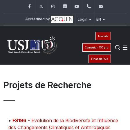
Facebook
Twitter
Instagram
LinkedIn
YouTube
+961 (1) 421 368
fs@usj.edu
Accredited by
Login
EN
I donate
Campaign 150 yrs
Financial Aid
Projets de Recherche
•
FS196
- Evolution de la Biodiversité et Influence
des Changements Climatiques et Anthropiques