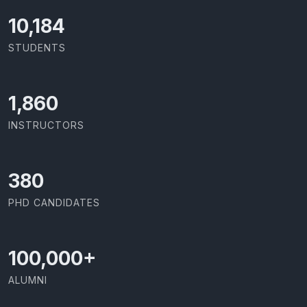
11,727
STUDENTS
2,142
INSTRUCTORS
437
PHD CANDIDATES
100,000
+
ALUMNI