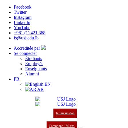
Facebook
Twitter
Instagram
LinkedIn
YouTube
+961 (1) 421 368
fs@usj.edu.lb
Accréditée par
Se connecter
Étudiants
Employés
Enseignants
Alumni
FR
EN
AR
Je fais un don
Campagne 150 ans