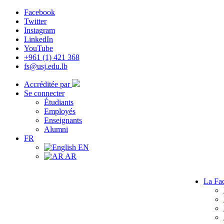
Facebook
Twitter
Instagram
LinkedIn
YouTube
+961 (1) 421 368
fs@usj.edu.lb
Accréditée par
Se connecter
Étudiants
Employés
Enseignants
Alumni
FR
EN
AR
La Fac