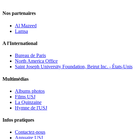
Nos partenaires
Al Mazeed
Lamsa
A l'International
Bureau de Paris
North America Office
Saint Joseph University Foundation, Beirut Inc. - États-Unis
Multimédias
Albums photos
Films USJ
La Quinzaine
Hymne de l'USJ
Infos pratiques
Contactez-nous
Annuaire USJ