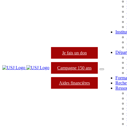
Instit
Dépar
Je fais un don
Campagne 150 ans
Forma
Aides financières
Reche
Resso