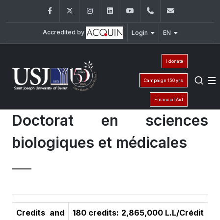
Facebook
Twitter
Instagram
LinkedIn
YouTube
+961 (1) 421 235
fm@usj.edu
Accredited by
Login
EN
I donate
Campaign 150 yrs
Financial Aid
Doctorat en sciences
biologiques et médicales
Credits and
180 credits: 2,865,000 L.L/Crédit