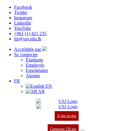
Facebook
Twitter
Instagram
LinkedIn
YouTube
+961 (1) 421 235
fm@usj.edu.lb
Accréditée par
Se connecter
Étudiants
Employés
Enseignants
Alumni
FR
EN
AR
Je fais un don
Campagne 150 ans