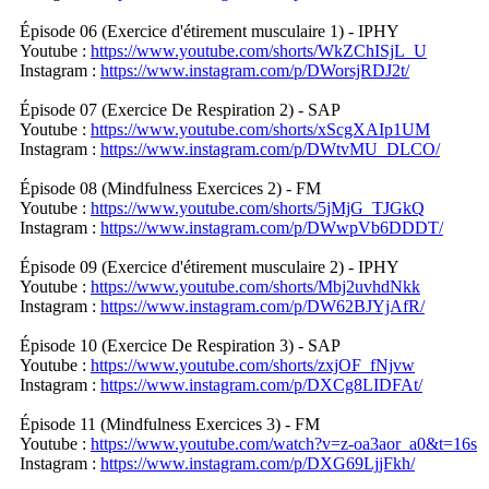
Épisode 06 (Exercice d'étirement musculaire 1) - IPHY
Youtube :
https://www.youtube.com/shorts/WkZChISjL_U
Instagram :
https://www.instagram.com/p/DWorsjRDJ2t/
Épisode 07 (Exercice De Respiration 2) - SAP
Youtube :
https://www.youtube.com/shorts/xScgXAIp1UM
Instagram :
https://www.instagram.com/p/DWtvMU_DLCO/
Épisode 08 (Mindfulness Exercices 2) - FM
Youtube :
https://www.youtube.com/shorts/5jMjG_TJGkQ
Instagram :
https://www.instagram.com/p/DWwpVb6DDDT/
Épisode 09 (Exercice d'étirement musculaire 2) - IPHY
Youtube :
https://www.youtube.com/shorts/Mbj2uvhdNkk
Instagram :
https://www.instagram.com/p/DW62BJYjAfR/
Épisode 10 (Exercice De Respiration 3) - SAP
Youtube :
https://www.youtube.com/shorts/zxjOF_fNjvw
Instagram :
https://www.instagram.com/p/DXCg8LIDFAt/
Épisode 11 (Mindfulness Exercices 3) - FM
Youtube :
https://www.youtube.com/watch?v=z-oa3aor_a0&t=16s
Instagram :
https://www.instagram.com/p/DXG69LjjFkh/