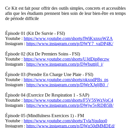
Ce Kit est fait pour offrir des outils simples, concrets et accessibles
afin que les étudiants prennent bien soin de leur bien-être en temps
de période difficile
Épisode 01 (Kit De Survie - FSI)
Youtube :
https://www.youtube.com/shorts/IWiKxnxoWZA
Instagram :
https://www.instagram.com/p/DWY7_vaDP4K/
Épisode 02 (Kit De Premiers Soins - FSI)
Youtube :
https://www.youtube.com/shorts/UJdDip8gczw
Instagram :
https://www.instagram.com/p/DWbuttijI_j/
Épisode 03 (Prendre En Charge Une Plaie - FSI)
Youtube :
https://www.youtube.com/shorts/okxodPBs_ps
Instagram :
https://www.instagram.com/p/DWeXJgljB0_/
Épisode 04 (Exercice De Respiration 1 - SAP)
Youtube :
https://www.youtube.com/shorts/F5V5SWzVoC4
Instagram :
https://www.instagram.com/p/DWjw5vRDB5B/
Épisode 05 (Mindfulness Exercices 1) - FM
Youtube :
https://www.youtube.com/shorts/TvlaYquIqo0
Instagram :
https://www.instagram.com/p/DWn50dMMDEd/