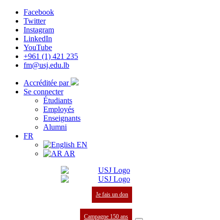
Facebook
Twitter
Instagram
LinkedIn
YouTube
+961 (1) 421 235
fm@usj.edu.lb
Accréditée par
Se connecter
Étudiants
Employés
Enseignants
Alumni
FR
EN
AR
Je fais un don
Campagne 150 ans