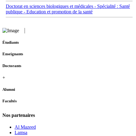
Doctorat en sciences biologiques et médicales - Spécialité : Santé
publique - Education et promotion de la santé
Étudiants
Enseignants
Doctorants
+
Alumni
Facultés
Nos partenaires
Al Mazeed
Lamsa