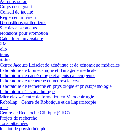
Administration
Corps enseignant
Conseil de faculté
Règlement intérieur
Dispositions particulières
Site des enseignants
Notations pour Promotion
Calendrier universitaire
SIM
lio
tions
toires
Centre Jacques Loiselet de génétique et de génomique médicales
Laboratoire de biomécanique et d'imagerie médicale
Laboratoire de cancérologie et agents cancérogènes
Laboratoire de recherche en neurosciences
Laboratoire de recherche en physiologie et physiopathologie
Laboratoire d’histopathologie
Microdex – Centre de formation en Microchirurgie
RoboLap - Centre de Robotique et de Laparoscopie
rche
Centre de Recherche Clinique (CRC)
Projets de recherche
utions rattachées
Institut de physiothérapie