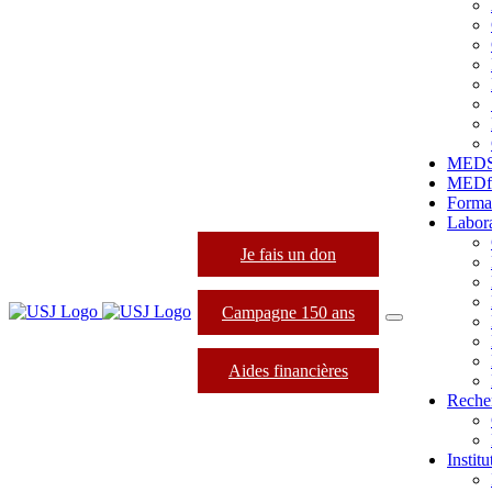
MED
MEDfo
Forma
Labora
Je fais un don
Campagne 150 ans
Aides financières
Reche
Instit