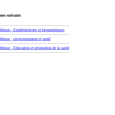
mes suivants
blique - Epidémiologie et biostatistiques
ublique - environnement et santé
ublique - Education et promotion de la santé