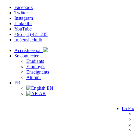
Facebook
Twitter
Instagram
LinkedIn
YouTube
+961 (1) 421 235
fm@usj.edu.lb
Accréditée par
Se connecter
Étudiants
Employés
Enseignants
Alumni
FR
EN
AR
La Fac