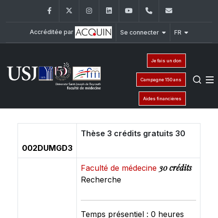
Facebook
Twitter
Instagram
LinkedIn
YouTube
+961 (1) 421 235
fm@usj.edu
Accréditée par
Se connecter
FR
Je fais un don
Campagne 150 ans
Aides financières
Thèse 3 crédits gratuits 30
002DUMGD3
30 crédits
Faculté de médecine
Recherche
Temps présentiel : 0 heures