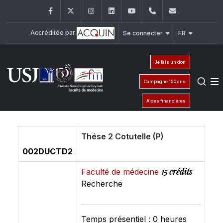
Facebook
Twitter
Instagram
LinkedIn
YouTube
+961 (1) 421 235
fm@usj.edu
Accréditée par
Se connecter
FR
Je fais un don
Campagne 150 ans
Aides financières
Thése 2 Cotutelle (P)
002DUCTD2
15 crédits
Faculté de médecine
Recherche
Temps présentiel : 0 heures