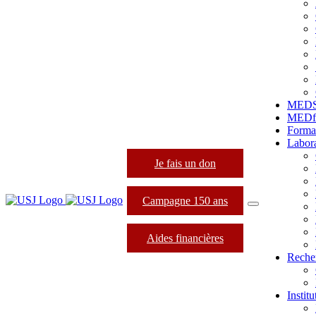
MED
MEDfo
Forma
Labora
Je fais un don
Campagne 150 ans
Aides financières
Reche
Instit