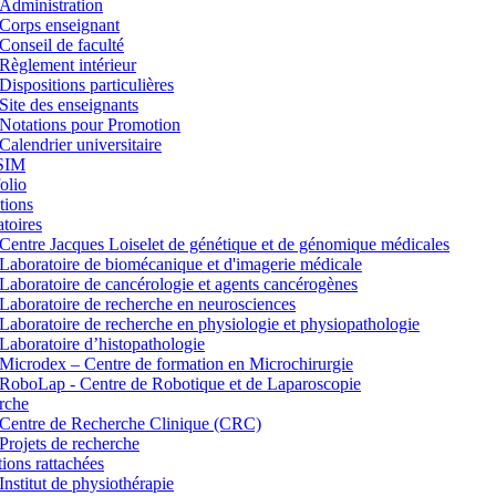
Administration
Corps enseignant
Conseil de faculté
Règlement intérieur
Dispositions particulières
Site des enseignants
Notations pour Promotion
Calendrier universitaire
SIM
lio
tions
toires
Centre Jacques Loiselet de génétique et de génomique médicales
Laboratoire de biomécanique et d'imagerie médicale
Laboratoire de cancérologie et agents cancérogènes
Laboratoire de recherche en neurosciences
Laboratoire de recherche en physiologie et physiopathologie
Laboratoire d’histopathologie
Microdex – Centre de formation en Microchirurgie
RoboLap - Centre de Robotique et de Laparoscopie
rche
Centre de Recherche Clinique (CRC)
Projets de recherche
utions rattachées
Institut de physiothérapie