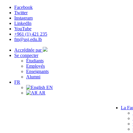
Facebook
Twitter
Instagram
LinkedIn
YouTube
+961 (1) 421 235
fm@usj.edu.lb
Accréditée par
Se connecter
Étudiants
Employés
Enseignants
Alumni
FR
EN
AR
La Fac