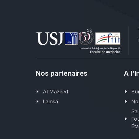
Nos partenaires
A l'I
Al Mazeed
Bur
Lamsa
Nor
Sai
Fou
Éta