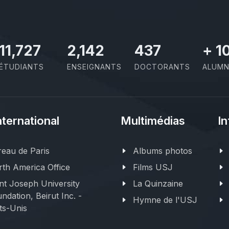
11,727
2,142
437
+
1
ÉTUDIANTS
ENSEIGNANTS
DOCTORANTS
ALUMN
nternational
Multimédias
In
eau de Paris
Albums photos
th America Office
Films USJ
nt Joseph University
La Quinzaine
ndation, Beirut Inc. -
Hymne de l'USJ
ts-Unis