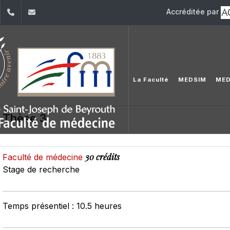
Accréditée par
dIn
YouTube
+961 (1) 421 235
fm@usj.edu.lb
La Faculté
MEDSIM
MED
Thèse 3
30 crédits
Faculté de médecine
Stage de recherche
Temps présentiel : 10.5 heures