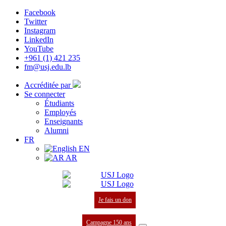
Facebook
Twitter
Instagram
LinkedIn
YouTube
+961 (1) 421 235
fm@usj.edu.lb
Accréditée par
Se connecter
Étudiants
Employés
Enseignants
Alumni
FR
EN
AR
Je fais un don
Campagne 150 ans