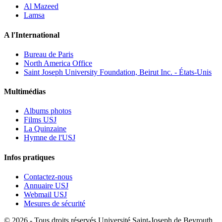
Al Mazeed
Lamsa
A l'International
Bureau de Paris
North America Office
Saint Joseph University Foundation, Beirut Inc. - États-Unis
Multimédias
Albums photos
Films USJ
La Quinzaine
Hymne de l'USJ
Infos pratiques
Contactez-nous
Annuaire USJ
Webmail USJ
Mesures de sécurité
©
2026 - Tous droits réservés Université Saint-Joseph de Beyrouth