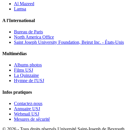
Al Mazeed
Lamsa
A l'International
Bureau de Paris
North America Office
Saint Joseph University Foundation, Beirut Inc. - États-Unis
Multimédias
Albums photos
Films USJ
La Quinzaine
Hymne de l'USJ
Infos pratiques
Contactez-nous
Annuaire USJ
Webmail USJ
Mesures de sécurité
©
2026 - Tous droits réservés Université Saint-Joseph de Beyrouth