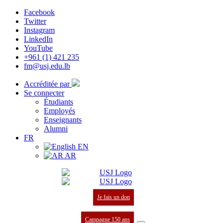
Facebook
Twitter
Instagram
LinkedIn
YouTube
+961 (1) 421 235
fm@usj.edu.lb
Accréditée par
Se connecter
Étudiants
Employés
Enseignants
Alumni
FR
EN
AR
Je fais un don
Campagne 150 ans