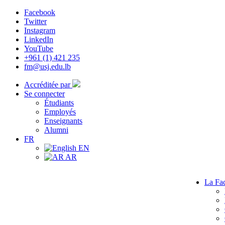
Facebook
Twitter
Instagram
LinkedIn
YouTube
+961 (1) 421 235
fm@usj.edu.lb
Accréditée par
Se connecter
Étudiants
Employés
Enseignants
Alumni
FR
EN
AR
La Fac