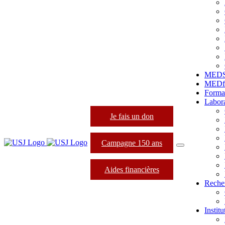
MED
MEDfo
Forma
Labora
Je fais un don
Campagne 150 ans
Aides financières
Reche
Instit