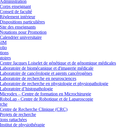
Administration
Corps enseignant
Conseil de faculté
Règlement intérieur
Dispositions particulières
Site des enseignants
Notations pour Promotion
Calendrier universitaire
SIM
lio
tions
toires
Centre Jacques Loiselet de génétique et de génomique médicales
Laboratoire de biomécanique et d'imagerie médicale
Laboratoire de cancérologie et agents cancérogènes
Laboratoire de recherche en neurosciences
Laboratoire de recherche en physiologie et physiopathologie
Laboratoire d’histopathologie
Microdex – Centre de formation en Microchirurgie
RoboLap - Centre de Robotique et de Laparoscopie
rche
Centre de Recherche Clinique (CRC)
Projets de recherche
utions rattachées
Institut de physiothérapie