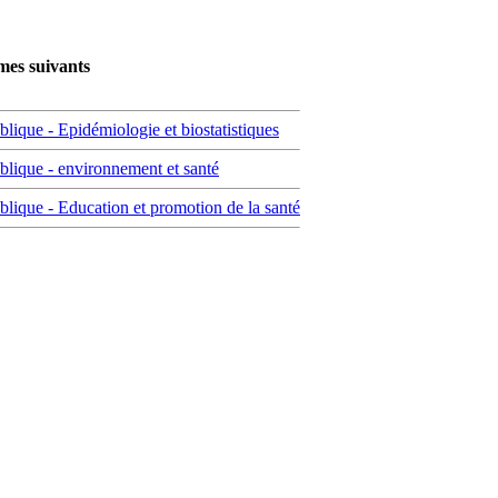
mes suivants
blique - Epidémiologie et biostatistiques
ublique - environnement et santé
ublique - Education et promotion de la santé