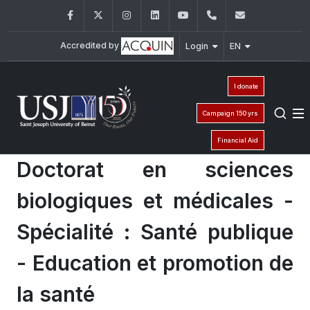
Facebook
Twitter
Instagram
LinkedIn
YouTube
+961 (1) 421 235
fm@usj.edu
Accredited by
Login
EN
I donate
Campaign 150 yrs
Financial Aid
Doctorat en sciences
biologiques et médicales -
Spécialité : Santé publique
- Education et promotion de
la santé