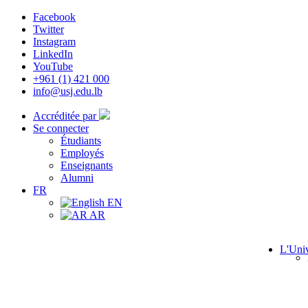
Facebook
Twitter
Instagram
LinkedIn
YouTube
+961 (1) 421 000
info@usj.edu.lb
Accréditée par
Se connecter
Étudiants
Employés
Enseignants
Alumni
FR
EN
AR
L'Univ