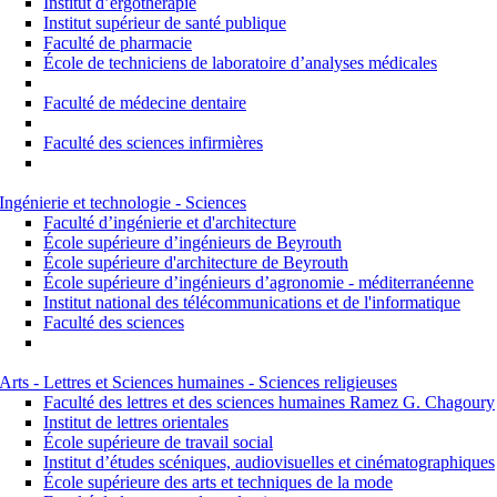
Institut d’ergothérapie
Institut supérieur de santé publique
Faculté de pharmacie
École de techniciens de laboratoire d’analyses médicales
Faculté de médecine dentaire
Faculté des sciences infirmières
Ingénierie et technologie - Sciences
Faculté d’ingénierie et d'architecture
École supérieure d’ingénieurs de Beyrouth
École supérieure d'architecture de Beyrouth
École supérieure d’ingénieurs d’agronomie - méditerranéenne
Institut national des télécommunications et de l'informatique
Faculté des sciences
Arts - Lettres et Sciences humaines - Sciences religieuses
Faculté des lettres et des sciences humaines Ramez G. Chagoury
Institut de lettres orientales
École supérieure de travail social
Institut d’études scéniques, audiovisuelles et cinématographiques
École supérieure des arts et techniques de la mode