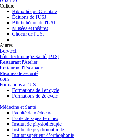
USJ 150
Culture
Bibliothèque Orientale
Éditions de l'USJ
Bibliothèque de l'USJ
Musées et théâtres
Choeur de l'USJ
Autres
Berytech
Pôle Technologie Santé [PTS]
Restaurant l'Atelier
Restaurant l'Escapade
Mesures de sécurité
tions
Formations à l’USJ
Formations de 1er cycle
Formations de 2e cycle
Médecine et Santé
Faculté de médecine
École de sages-femmes
Institut de physiothérapie
Institut de psychomotricité
Institut supérieur d’orthophonie