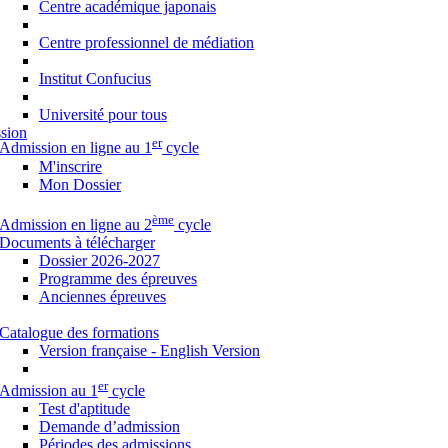
Centre académique japonais
Centre professionnel de médiation
Institut Confucius
Université pour tous
sion
er
Admission en ligne au 1
cycle
M'inscrire
Mon Dossier
ème
Admission en ligne au 2
cycle
Documents à télécharger
Dossier 2026-2027
Programme des épreuves
Anciennes épreuves
Catalogue des formations
Version française - English Version
er
Admission au 1
cycle
Test d'aptitude
Demande d’admission
Périodes des admissions