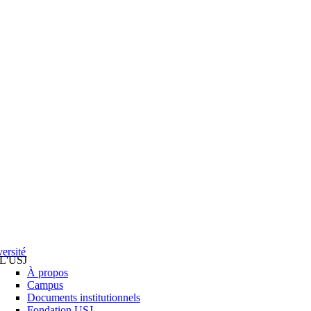
ersité
L'USJ
À propos
Campus
Documents institutionnels
Fondation USJ