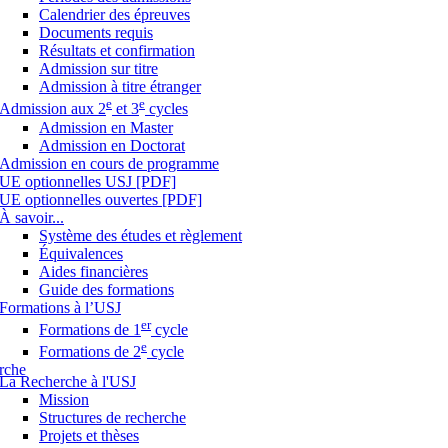
Calendrier des épreuves
Documents requis
Résultats et confirmation
Admission sur titre
Admission à titre étranger
e
e
Admission aux 2
et 3
cycles
Admission en Master
Admission en Doctorat
Admission en cours de programme
UE optionnelles USJ [PDF]
UE optionnelles ouvertes [PDF]
À savoir...
Système des études et règlement
Équivalences
Aides financières
Guide des formations
Formations à l’USJ
er
Formations de 1
cycle
e
Formations de 2
cycle
rche
La Recherche à l'USJ
Mission
Structures de recherche
Projets et thèses