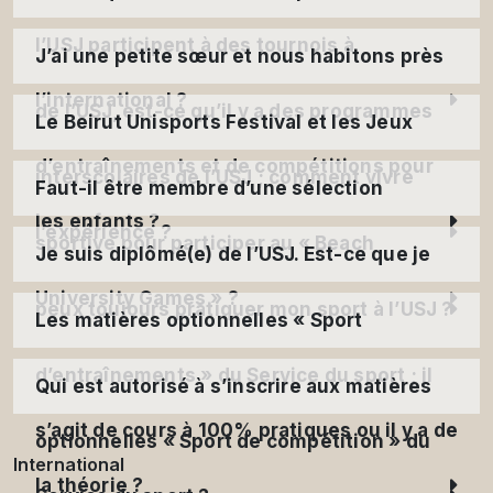
l’USJ participent à des tournois à
J’ai une petite sœur et nous habitons près
l’international ?
de l’USJ, est-ce qu’il y a des programmes
Le Beirut Unisports Festival et les Jeux
d’entraînements et de compétitions pour
interscolaires de l’USJ ; comment vivre
Faut-il être membre d’une sélection
les enfants ?
l’expérience ?
sportive pour participer au « Beach
Je suis diplômé(e) de l’USJ. Est-ce que je
University Games » ?
peux toujours pratiquer mon sport à l’USJ ?
Les matières optionnelles « Sport
d’entraînements » du Service du sport ; il
Qui est autorisé à s’inscrire aux matières
s’agit de cours à 100% pratiques ou il y a de
optionnelles « Sport de compétition » du
International
la théorie ?