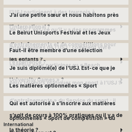
l’USJ participent à des tournois à
J’ai une petite sœur et nous habitons près
l’international ?
de l’USJ, est-ce qu’il y a des programmes
Le Beirut Unisports Festival et les Jeux
d’entraînements et de compétitions pour
interscolaires de l’USJ ; comment vivre
Faut-il être membre d’une sélection
les enfants ?
l’expérience ?
sportive pour participer au « Beach
Je suis diplômé(e) de l’USJ. Est-ce que je
University Games » ?
peux toujours pratiquer mon sport à l’USJ ?
Les matières optionnelles « Sport
d’entraînements » du Service du sport ; il
Qui est autorisé à s’inscrire aux matières
s’agit de cours à 100% pratiques ou il y a de
optionnelles « Sport de compétition » du
International
la théorie ?